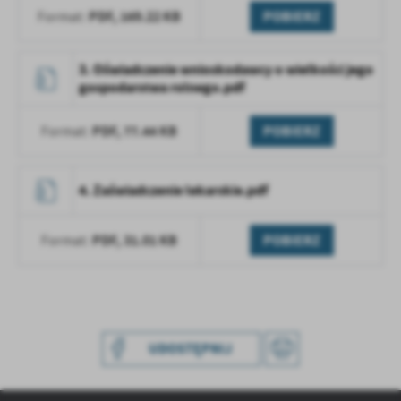
treści w postaci wiadomości, ofert, komunikatów mediów
PDF,
169.22 KB
POBIERZ
Format:
społecznościowych.
3. Oświadczenie wnioskodawcy o wielkości jego
gospodarstwa rolnego.pdf
PDF,
77.44 KB
POBIERZ
Format:
4. Zaświadczenie lekarskie.pdf
PDF,
31.01 KB
POBIERZ
Format:
UDOSTĘPNIJ